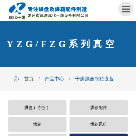
首
YZG/FZG系列真空
页
关
于
我
首页
/
产品中心
/
干燥混合制粒设备
们
干燥机
产
品
烘盘 ( 特色 ）
烘箱配件
中
心
烘箱
烘箱风机
工