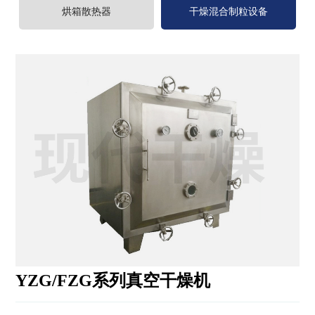
程
烘箱散热器
干燥混合制粒设备
案
例
新
闻
中
心
服
务
中
心
联
系
我
YZG/FZG系列真空干燥机
们