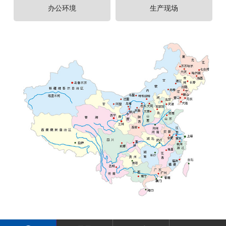
程
办公环境
生产现场
案
例
新
闻
中
心
服
务
中
心
联
系
我
们