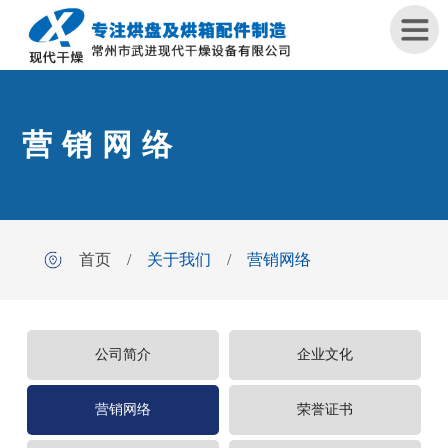
首
营销网络
页
关
于
我
首页
/
关于我们
/
营销网络
们
产
品
公司简介
企业文化
中
心
营销网络
荣誉证书
工