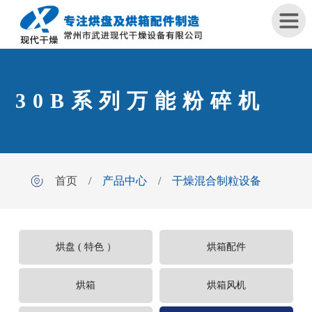
首
30B系列万能粉碎机
页
关
于
我
首页
/
产品中心
/
干燥混合制粒设备
们
产
品
烘盘 ( 特色 ）
烘箱配件
中
心
烘箱
烘箱风机
工