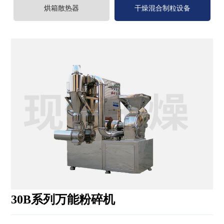
程
烘箱散热器
干燥混合制粒设备
案
例
新
闻
中
心
服
务
中
心
联
系
我
30B系列万能粉碎机
们