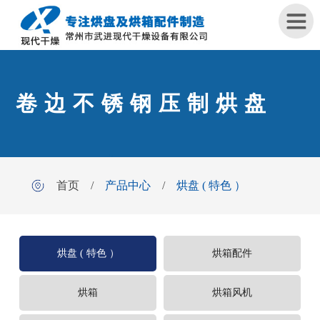
首
卷边不锈钢压制烘盘
页
关
于
我
首页
/
产品中心
/
烘盘 ( 特色 ）
们
产
品
烘盘 ( 特色 ）
烘箱配件
中
心
烘箱
烘箱风机
工