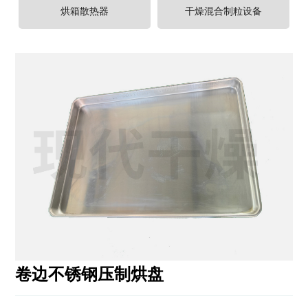
程
烘箱散热器
干燥混合制粒设备
案
例
新
闻
中
心
服
务
中
心
联
系
我
卷边不锈钢压制烘盘
们