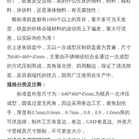
径），数量及交货期，装的什么性状的物料，粉料，颗粒
料，块状料，还是液体物料，有无腐蚀性；
般标准烘盘都有1000个以上的库存，量不多可当天发
货，烘盘的价格会随材料的波动而上下偏差，量大可优
惠，以实际询价为准！
在上述各烘盘中，又以一次成型压制烘盘最为普遍，尺寸
为640×460×45mm，主要由不锈钢或铝合金通过一次成型
的方式压制而成，其角落光滑、四周翻边，保证了清洗彻
底，及容易端托的优点，因而广泛使用在生产中。
规格分类及注释：
标准盘外形尺寸为：640*460*45mm,为模具一次冲压
成型，圆弧过度无死角，四边采用卷边工艺，避免划伤
手，厚度有0.5mm,0.6mm，0.7mm，0.8，0.9，1.0mm厚的
可供选择，制作工艺有直边，卷边，GMP卷直边。外形尺
寸受模具尺寸限制，不可更改大小；