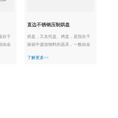
直边不锈钢压制烘盘
指在干
烘盘，又名托盘、烤盘，是指在干
般由金
燥箱中盛放物料的器具，一般由金
一般不
属制成。在工业生产，烘盘一般不
了解更多>>
、真空
单独使用烘盘，又名托盘、烤盘，
是指在干燥箱中盛放物...