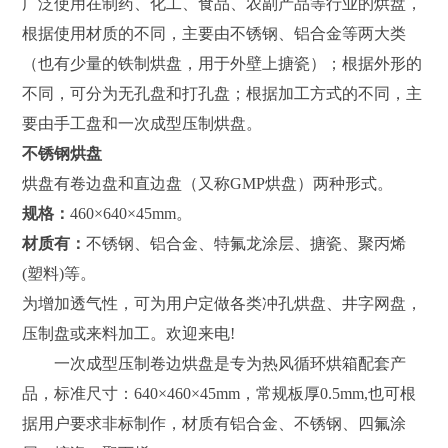
广泛使用在制药、化工、食品、农副产品等行业的烘盘，
根据使用材质的不同，主要由不锈钢、铝合金等两大类
（也有少量的铁制烘盘，用于外壁上搪瓷）；根据外形的
不同，可分为无孔盘和打孔盘；根据加工方式的不同，主
要由手工盘和一次成型压制烘盘。
不锈钢烘盘
烘盘有卷边盘和直边盘（又称GMP烘盘）两种形式。
规格：
460×640×45mm。
材质有：
不锈钢、铝合金、特氟龙涂层、搪瓷、聚丙烯
(塑料)等。
为增加透气性，可为用户定做各类冲孔烘盘、井字网盘，
压制盘或来料加工。欢迎来电!
一次成型压制卷边烘盘是专为热风循环烘箱配套产
品，标准尺寸：640×460×45mm，常规板厚0.5mm,也可根
据用户要求非标制作，材质有铝合金、不锈钢、四氟涂