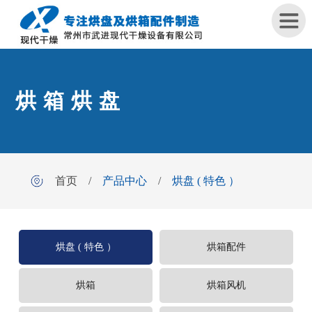
首
烘箱烘盘
页
关
于
我
首页
/
产品中心
/
烘盘 ( 特色 ）
们
产
品
烘盘 ( 特色 ）
烘箱配件
中
心
烘箱
烘箱风机
工