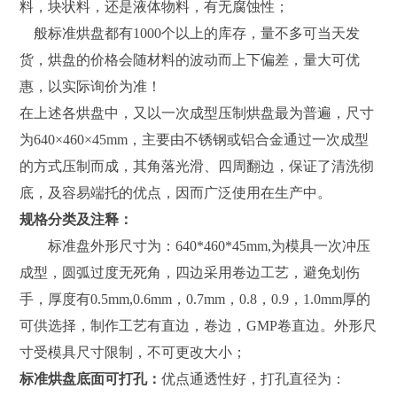
料，块状料，还是液体物料，有无腐蚀性；
般标准烘盘都有1000个以上的库存，量不多可当天发
货，烘盘的价格会随材料的波动而上下偏差，量大可优
惠，以实际询价为准！
在上述各烘盘中，又以一次成型压制烘盘最为普遍，尺寸
为640×460×45mm，主要由不锈钢或铝合金通过一次成型
的方式压制而成，其角落光滑、四周翻边，保证了清洗彻
底，及容易端托的优点，因而广泛使用在生产中。
规格分类及注释：
标准盘外形尺寸为：640*460*45mm,为模具一次冲压
成型，圆弧过度无死角，四边采用卷边工艺，避免划伤
手，厚度有0.5mm,0.6mm，0.7mm，0.8，0.9，1.0mm厚的
可供选择，制作工艺有直边，卷边，GMP卷直边。外形尺
寸受模具尺寸限制，不可更改大小；
标准烘盘底面可打孔：
优点通透性好，打孔直径为：