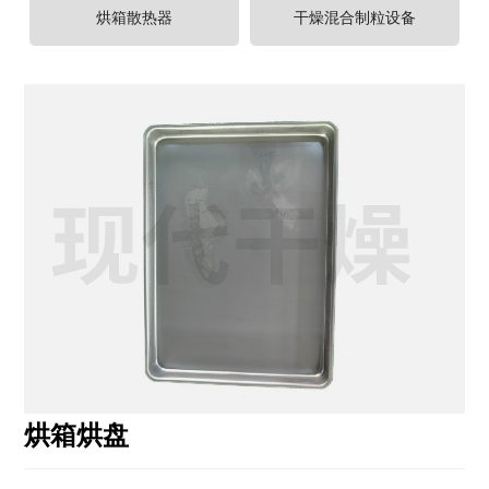
程
烘箱散热器
干燥混合制粒设备
案
例
新
闻
中
心
服
务
中
心
联
系
我
烘箱烘盘
们