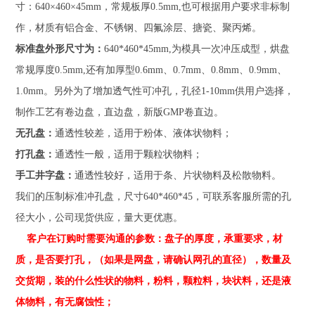
寸：640×460×45mm，常规板厚0.5mm,也可根据用户要求非标制
作，材质有铝合金、不锈钢、四氟涂层、搪瓷、聚丙烯。
标准盘外形尺寸为：
640*460*45mm,为模具一次冲压成型，烘盘
常规厚度0.5mm,还有加厚型0.6mm、0.7mm、0.8mm、0.9mm、
1.0mm。另外为了增加透气性可冲孔，孔径1-10mm供用户选择，
制作工艺有卷边盘，直边盘，新版GMP卷直边。
无孔盘：
通透性较差，适用于粉体、液体状物料；
打孔盘：
通透性一般，适用于颗粒状物料；
手工井字盘：
通透性较好，适用于条、片状物料及松散物料。
我们的压制标准冲孔盘，尺寸640*460*45，可联系客服所需的孔
径大小，公司现货供应，量大更优惠。
客户在订购时需要沟通的参数：盘子的厚度，承重要求，材
质，是否要打孔，（如果是网盘，请确认网孔的直径），数量及
交货期，装的什么性状的物料，粉料，颗粒料，块状料，还是液
体物料，有无腐蚀性；