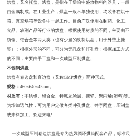
程
烘盘，又名托盘、烤盘，是指在干燥箱中盛放物料的器具，一般
案
由金属制成。在工业生产，烘盘一般不单独使用，均装备在烘干
例
箱、真空烘箱等设备中一起工作。目前广泛使用在制药、化工、
食品、农副产品等行业的烘盘，根据使用材质的不同，主要由不
新
闻
锈钢、铝合金等两大类（也有少量的铁制烘盘，用于外壁上搪
中
瓷）；根据外形的不同，可分为无孔盘和打孔盘；根据加工方式
心
的不同，主要由手工盘和一次成型压制烘盘。
服
不锈钢烘盘
务
烘盘有卷边盘和直边盘（又称GMP烘盘）两种形式。
中
规格：
460×640×45mm。
心
材质有：
不锈钢、铝合金、特氟龙涂层、搪瓷、聚丙烯(塑料)等。
联
为增加透气性，可为用户定做各类冲孔烘盘、井字网盘，压制盘
系
或来料加工。欢迎来电!
我
们
一次成型压制卷边烘盘是专为热风循环烘箱配套产品，标准尺