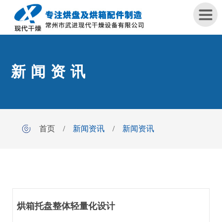
首
新闻资讯
页
关
于
我
首页
/
新闻资讯
/
新闻资讯
们
产
品
中
心
​烘箱托盘整体轻量化设计
工