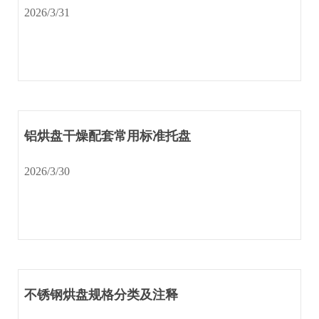
程
2026/3/31
案
例
新
闻
中
心
铝烘盘干燥配套常用标准托盘
服
务
2026/3/30
中
心
联
系
我
们
不锈钢烘盘规格分类及注释